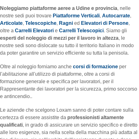
Chi siamo
Industria
Autocarrate
Loxgreen
Noleggiamo piattaforme aeree a Udine e provincia
Richiesta di formazione
, nelle
Chi siamo
Manutenzione del verde
nostre sedi puoi trovare
Carrelli telescopici
Piattaforme Verticali
,
Autocarrate
,
News
MINILEASE®
Il tuo attestato è valido?
Articolate
,
Telescopiche
,
Ragni
ed
Elevatori di Persone
,
Lavora con noi
Eventi
Carrelli elevatori
oltre a
Carrelli Elevatori
e
Carrelli Telescopici
. Siamo gli
Estero
esperti del noleggio di mezzi per il lavoro in altezza
, le
Trova una sede
Certificazioni
MOSTRA TUTTO
Energie rinnovabili
Autocarri
nostre sedi sono dislocate su tutto il territorio Italiano in modo
Assistenza Tecnica
Case studies
da poter garantire un servizio efficiente su tutta la penisola.
Montaggi industriali
Tutto per il cantiere
CONTATTACI
Noleggio Con Operatore
Oltre al noleggio forniamo anche
corsi di formazione
per
Logistica
MOSTRA TUTTO
Servizio clienti
MOSTRA TUTTO
l'abilitazione all'utilizzo di piattaforme, oltre a corsi di
my.Loxam
Smaltimento Amianto
formazione generale e specifica per lavoratori, per il
Osservatorio Sicurezza
Rappresentante dei lavoratori per la sicurezza, primo soccorso
Accesso rapido fino a 6 metri
e antincendio..
Vendita DPI
Le aziende che scelgono Loxam sanno di poter contare sulla
MOSTRA TUTTO
Vendita piattaforme
certezza di essere assistite da
professionisti altamente
qualificati
, in grado di assicurare un servizio specifico e diretto
MOSTRA TUTTO
alle loro esigenze, sia nella scelta della macchina più adatta al