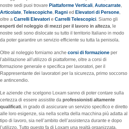
Chi siamo
Industria
Autocarrate
nostre sedi puoi trovare
Piattaforme Verticali
,
Autocarrate
,
Loxgreen
Richiesta di formazione
Chi siamo
Articolate
,
Telescopiche
,
Ragni
ed
Elevatori di Persone
,
Manutenzione del verde
Carrelli telescopici
News
MINILEASE®
oltre a
Carrelli Elevatori
e
Carrelli Telescopici
. Siamo gli
Il tuo attestato è valido?
Lavora con noi
Eventi
esperti del noleggio di mezzi per il lavoro in altezza
, le
Carrelli elevatori
Estero
nostre sedi sono dislocate su tutto il territorio Italiano in modo
Trova una sede
Certificazioni
MOSTRA TUTTO
Energie rinnovabili
Autocarri
da poter garantire un servizio efficiente su tutta la penisola.
Assistenza Tecnica
Case studies
Montaggi industriali
Tutto per il cantiere
Oltre al noleggio forniamo anche
corsi di formazione
per
CONTATTACI
Noleggio Con Operatore
l'abilitazione all'utilizzo di piattaforme, oltre a corsi di
Logistica
MOSTRA TUTTO
formazione generale e specifica per lavoratori, per il
Servizio clienti
MOSTRA TUTTO
my.Loxam
Rappresentante dei lavoratori per la sicurezza, primo soccorso
Smaltimento Amianto
e antincendio.
Osservatorio Sicurezza
Accesso rapido fino a 6 metri
Le aziende che scelgono Loxam sanno di poter contare sulla
Vendita DPI
certezza di essere assistite da
professionisti altamente
MOSTRA TUTTO
Vendita piattaforme
qualificati
, in grado di assicurare un servizio specifico e diretto
alle loro esigenze, sia nella scelta della macchina più adatta al
tipo di lavoro, sia nell’ambito dell’assistenza durante e dopo
MOSTRA TUTTO
l’utilizzo. Tutto questo fa di Loxam una realtà organizzata,