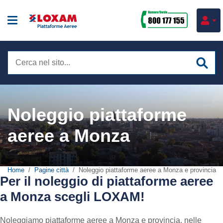
Cerca
nel
sito
Noleggio piattaforme
Noleggio piattaforme
Verticali
aeree a Monza
Formazione
Articolate
Corsi attrezzature
Settori
Telescopiche
Home
Pagine città
Noleggio piattaforme aeree a Monza e provincia
Corsi sicurezza
Per il noleggio di piattaforme aeree
Impianti tecnologici
Ragni
Servizi
a Monza scegli LOXAM!
Corsi IPAF
Costruzioni
Elevatori di persona
Consulenza Commerciale
Corsi e-learning
Noleggiamo piattaforme aeree a Monza e provincia, nelle