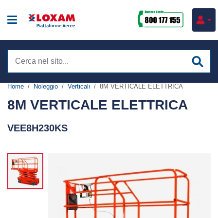
Cerca
nel
sito
Home
Noleggio
Verticali
8M VERTICALE ELETTRICA
Noleggio piattaforme
8M VERTICALE ELETTRICA
Verticali
VEE8H230KS
Formazione
Articolate
Corsi attrezzature
Settori
Telescopiche
Corsi sicurezza
Impianti tecnologici
Ragni
Servizi
Corsi IPAF
Costruzioni
Elevatori di persona
Consulenza Commerciale
Corsi e-learning