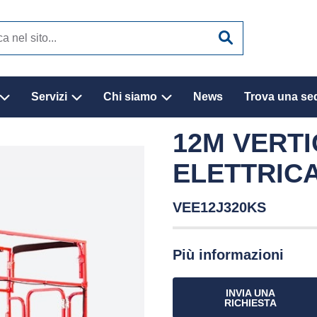
Servizi
Chi siamo
News
Trova una se
12M VERT
ELETTRIC
VEE12J320KS
Più informazioni
INVIA UNA
RICHIESTA