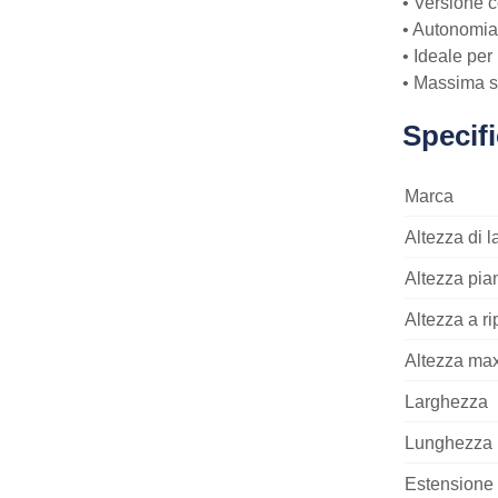
• Versione c
• Autonomia b
• Ideale per
• Massima st
Specif
Marca
Altezza di l
Altezza pia
Altezza a r
Altezza max
Larghezza
Lunghezza
Estensione