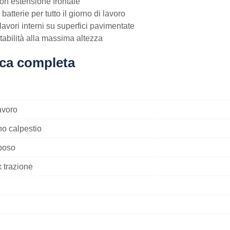
on estensione frontale
atterie per tutto il giorno di lavoro
 lavori interni su superfici pavimentate
abilità alla massima altezza
ica completa
avoro
no calpestio
iposo
 trazione