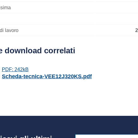
ssima
di lavoro
2
e download correlati
PDF: 242kB
Scheda-tecnica-VEE12J320KS.pdf