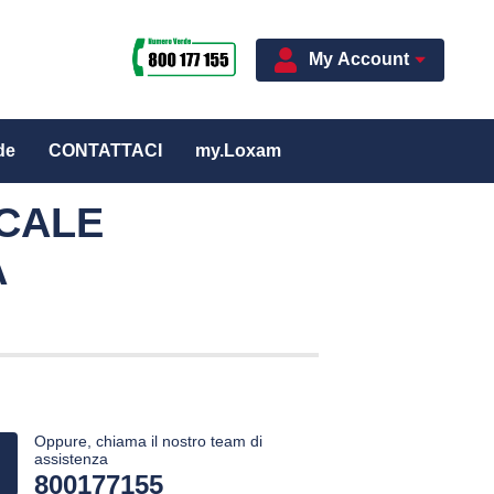
My Account
de
CONTATTACI
my.Loxam
ICALE
A
Oppure, chiama il nostro team di
assistenza
800177155