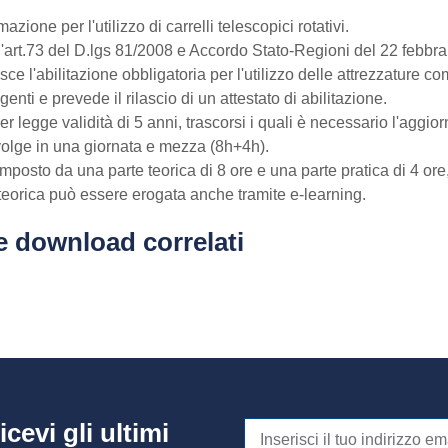
azione per l'utilizzo di carrelli telescopici rotativi.
l'art.73 del D.lgs 81/2008 e Accordo Stato-Regioni del 22 febbra
isce l'abilitazione obbligatoria per l'utilizzo delle attrezzature c
enti e prevede il rilascio di un attestato di abilitazione.
per legge validità di 5 anni, trascorsi i quali è necessario l'aggi
svolge in una giornata e mezza (8h+4h).
omposto da una parte teorica di 8 ore e una parte pratica di 4 ore,
teorica può essere erogata anche tramite e-learning.
e download correlati
icevi gli ultimi