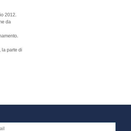
io 2012.
ome da
ornamento.
 la parte di