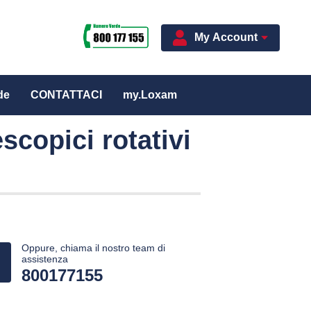
My Account
de
CONTATTACI
my.Loxam
escopici rotativi
Oppure, chiama il nostro team di
assistenza
800177155