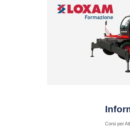
Infor
Corsi per At