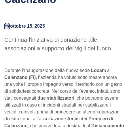
Chi siamo
Industria
Autocarrate
Loxgreen
Richiesta di formazione
Chi siamo
Manutenzione del verde
Carrelli telescopici
News
MINILEASE®
Il tuo attestato è valido?
Lavora con noi
Eventi
ottobre 15, 2025
Carrelli elevatori
Estero
Trova una sede
Certificazioni
MOSTRA TUTTO
Energie rinnovabili
Continua l'iniziativa di donazione alle
Autocarri
Assistenza Tecnica
associazioni a supporto dei vigili del fuoco
Case studies
Montaggi industriali
Tutto per il cantiere
CONTATTACI
Noleggio Con Operatore
Logistica
MOSTRA TUTTO
Servizio clienti
MOSTRA TUTTO
Durante l’inaugurazione della nuova sede
Loxam
a
my.Loxam
Smaltimento Amianto
Calenzano (FI)
, l’azienda ha voluto sottolineare ancora
Osservatorio Sicurezza
una volta il proprio impegno verso il territorio con un gesto
Accesso rapido fino a 6 metri
di solidarietà concreta. Nel corso dell’evento, infatti, sono
Vendita DPI
stati consegnati
due
stabilizzatori
, che potranno essere
MOSTRA TUTTO
utilizzati in caso di incidenti stradali per stabilizzare i
Vendita piattaforme
veicoli coinvolti prima di procedere ad ulteriori operazioni
di estrazione, all’associazione
Amici dei Pompieri di
MOSTRA TUTTO
Calenzano
, che provvederà a destinarli al
Distaccamento