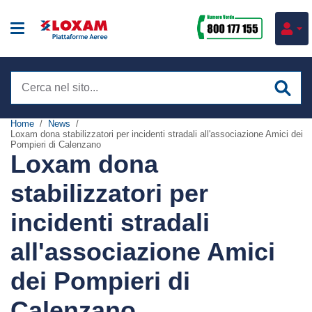
Cerca
nel
sito
Home
News
Loxam dona stabilizzatori per incidenti stradali all'associazione Amici dei
Noleggio piattaforme
Pompieri di Calenzano
Loxam dona
Verticali
Formazione
stabilizzatori per
Articolate
Corsi attrezzature
incidenti stradali
Settori
Telescopiche
Corsi sicurezza
all'associazione Amici
Impianti tecnologici
Ragni
Servizi
Corsi IPAF
dei Pompieri di
Costruzioni
Elevatori di persona
Consulenza Commerciale
Corsi e-learning
Calenzano